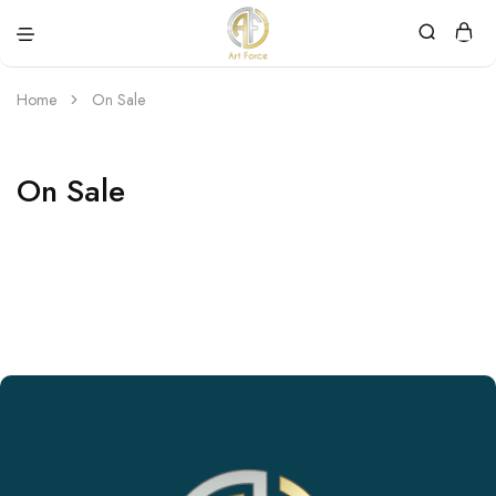
Art
Semijoias
Force
personalizadas
Home
On Sale
On Sale