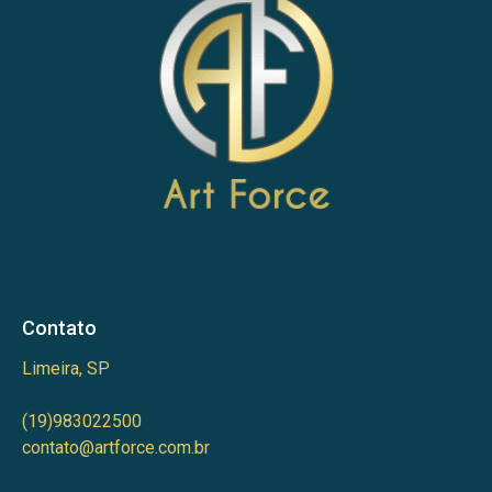
Contato
Limeira, SP
(19)983022500
contato@artforce.com.br