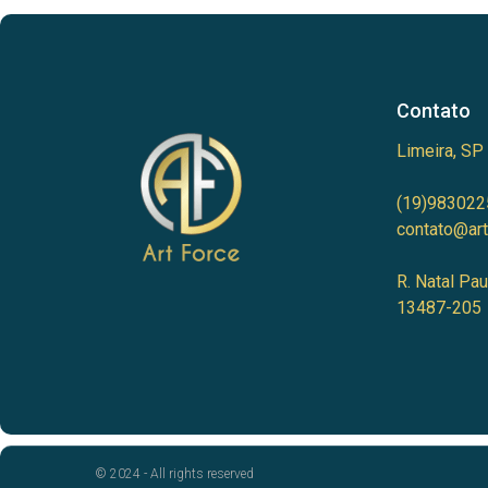
Contato
Limeira, SP
(19)983022
contato@art
R. Natal Pau
13487-205
© 2024 - All rights reserved