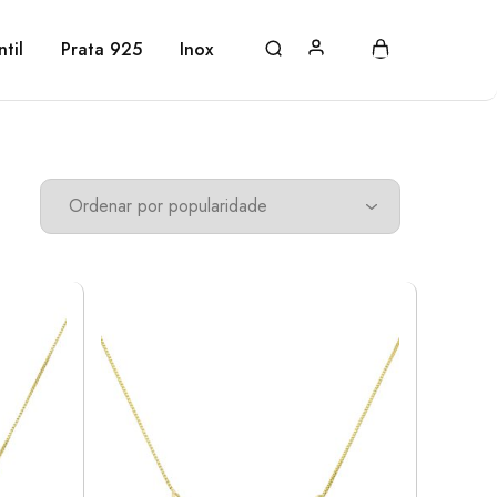
ntil
Prata 925
Inox