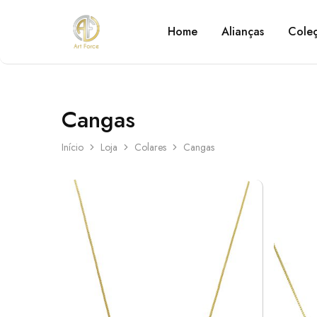
Home
Alianças
Cole
Art
Semijoias
Force
personalizadas
Cangas
Início
Loja
Colares
Cangas