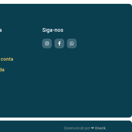
a
Siga-nos
 conta
da
Desenvolvido por ❤
Oneck.