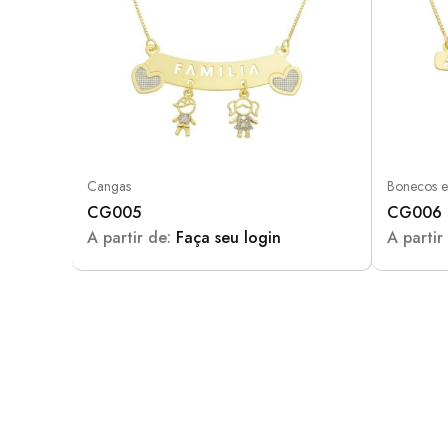
Cangas
Bonecos e
CG005
CG006
A partir de:
Faça seu login
A partir