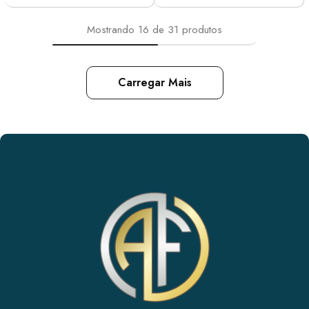
Mostrando
16
de
31
produtos
Carregar Mais