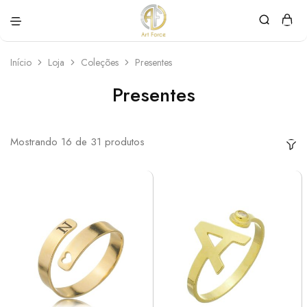
Art
Semijoias
Force
personalizadas
Início
Loja
Coleções
Presentes
Presentes
Mostrando
16
de
31
produtos