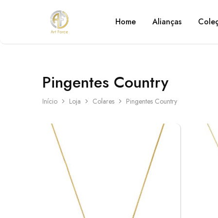
Home
Alianças
Cole
Art
Semijoias
Force
personalizadas
Pingentes Country
Início
Loja
Colares
Pingentes Country