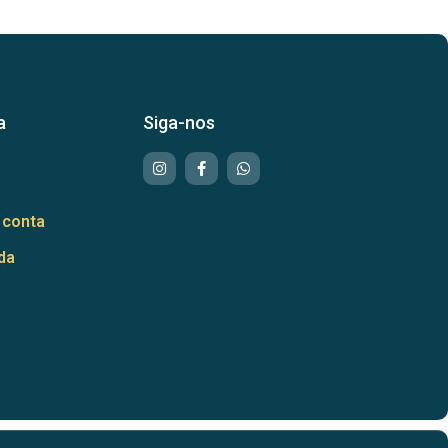
a
Siga-nos
 conta
da