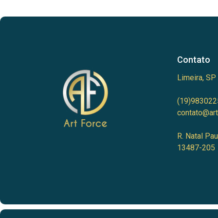
Contato
Limeira, SP
(19)983022
contato@art
R. Natal Pau
13487-205