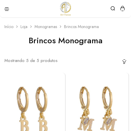
Art
Semijoias
Force
personalizadas
Início
Loja
Monogramas
Brincos Monograma
Brincos Monograma
Mostrando
5
de
5
produtos