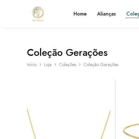
Home
Alianças
Cole
Art
Semijoias
Force
personalizadas
Coleção Gerações
Início
Loja
Coleções
Coleção Gerações