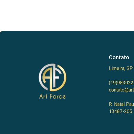
Contato
Limeira, SP
(19)983022
contato@art
R. Natal Pau
13487-205