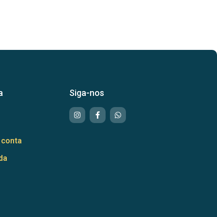
a
Siga-nos
 conta
da