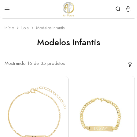
Art
Semijoias
Force
personalizadas
Início
Loja
Modelos Infantis
Modelos Infantis
Mostrando
16
de
35
produtos