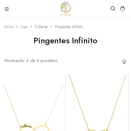
Art
Semijoias
Force
personalizadas
Início
Loja
Colares
Pingentes Infinito
Pingentes Infinito
Mostrando
6
de
6
produtos