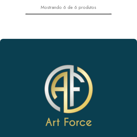
Mostrando
6
de
6
produtos