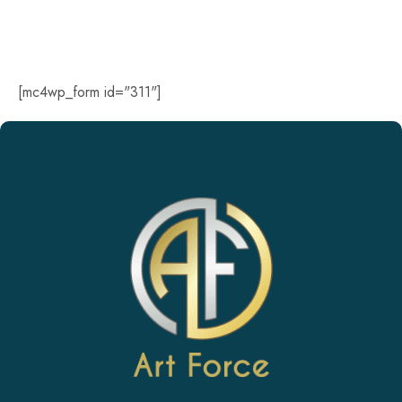
DAYS
HOURS
MINUTES
SECONDS
[mc4wp_form id="311"]