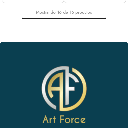
Mostrando
16
de
16
produtos