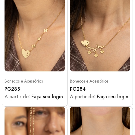
Bonecos e Acessórios
Bonecos e Acessórios
PG285
PG284
A partir de:
Faça seu login
A partir de:
Faça seu login