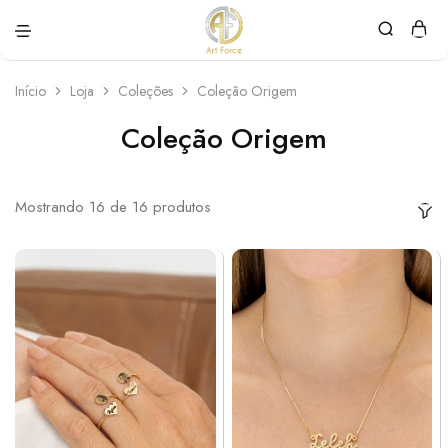
Art
Semijoias
Force
personalizadas
Início
Loja
Coleções
Coleção Origem
Coleção Origem
Mostrando
16
de
16
produtos