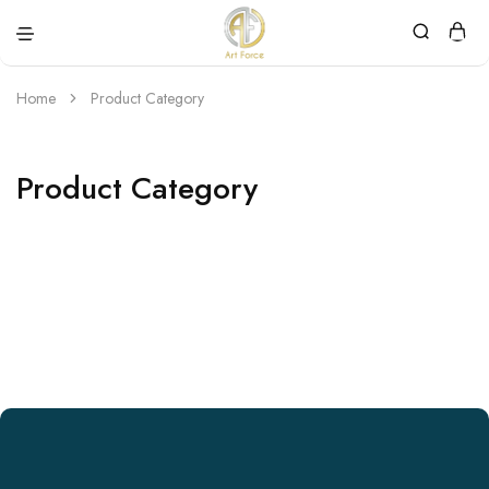
Art
Semijoias
Force
personalizadas
Home
Product Category
Product Category