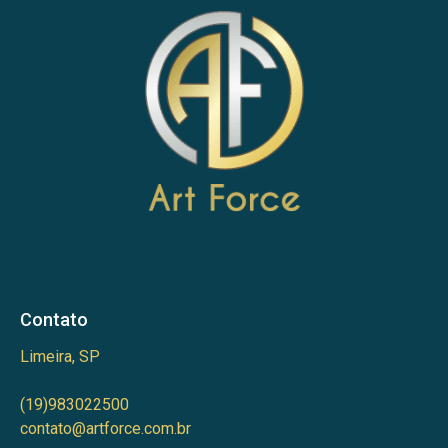
Contato
Limeira, SP
(19)983022500
contato@artforce.com.br