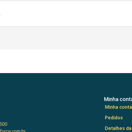
.
Minha cont
Minha conta
Pedidos
500
Detalhes da
force.com.br