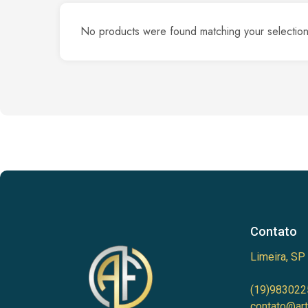
No products were found matching your selection
Contato
Limeira, SP
(19)983022
contato@art