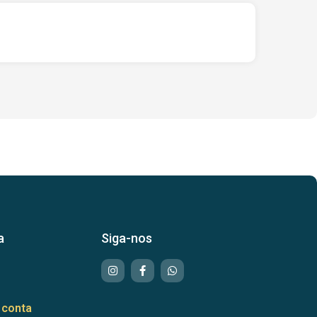
a
Siga-nos
 conta