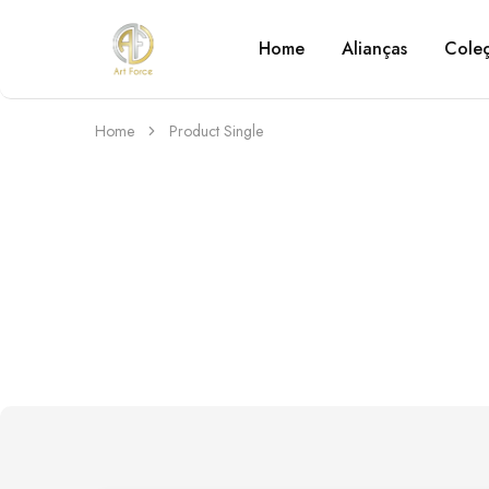
Home
Alianças
Cole
Art
Semijoias
Force
personalizadas
Home
Product Single