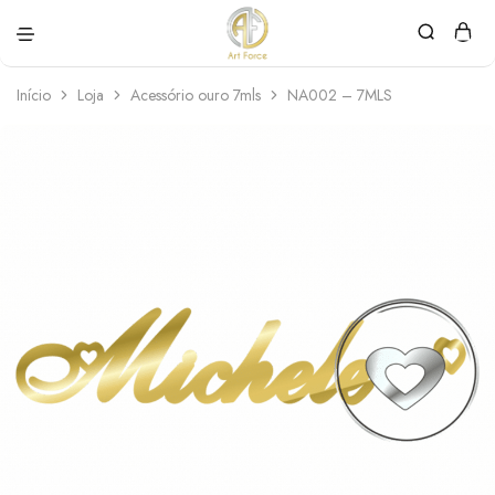
Art
Semijoias
Force
personalizadas
Início
Loja
Acessório ouro 7mls
NA002 – 7MLS