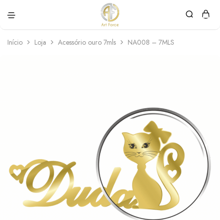
Art
Semijoias
Force
personalizadas
Início
Loja
Acessório ouro 7mls
NA008 – 7MLS