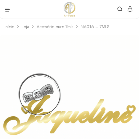
Art
Semijoias
Force
personalizadas
Início
Loja
Acessório ouro 7mls
NA016 – 7MLS