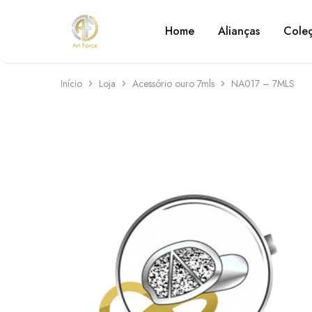
Home
Alianças
Cole
Art
Semijoias
Force
personalizadas
Início
Loja
Acessório ouro 7mls
NA017 – 7MLS