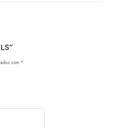
MLS”
rcados com
*