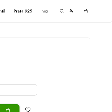
ntil
Prata 925
Inox
o