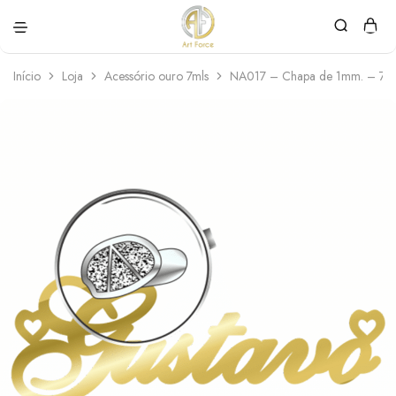
Art
Semijoias
Force
personalizadas
Início
Loja
Acessório ouro 7mls
NA017 – Chapa de 1mm. – 7M