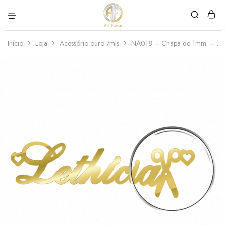
Art
Semijoias
Force
personalizadas
Início
Loja
Acessório ouro 7mls
NA018 – Chapa de 1mm. – 7M