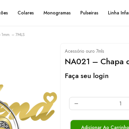
ções
Colares
Monogramas
Pulseiras
Linha Infa
 1mm. – 7MLS
Acessório ouro 7mls
NA021 – Chapa 
Faça seu login
Adicionar Ao Carrinh