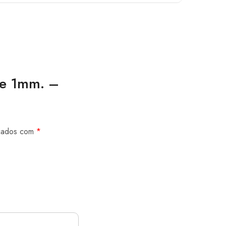
de 1mm. –
rcados com
*