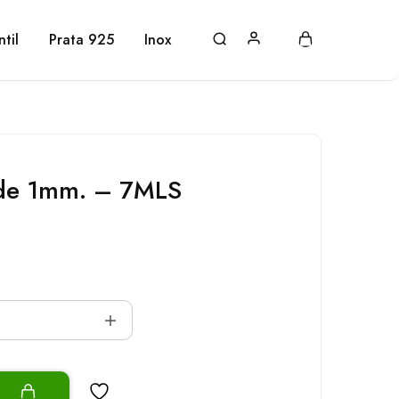
ntil
Prata 925
Inox
de 1mm. – 7MLS
o