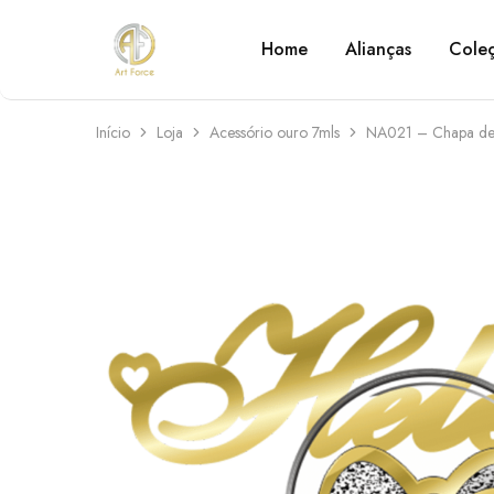
Home
Alianças
Cole
Art
Semijoias
Force
personalizadas
Início
Loja
Acessório ouro 7mls
NA021 – Chapa de