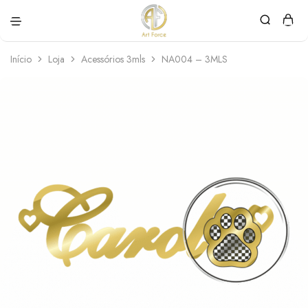
Art
Semijoias
Force
personalizadas
Início
Loja
Acessórios 3mls
NA004 – 3MLS