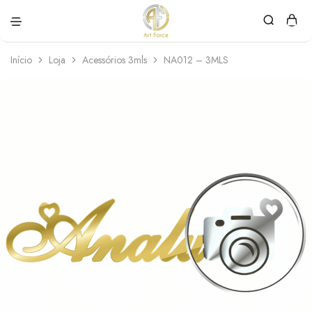
Art
Semijoias
Force
personalizadas
Início
Loja
Acessórios 3mls
NA012 – 3MLS