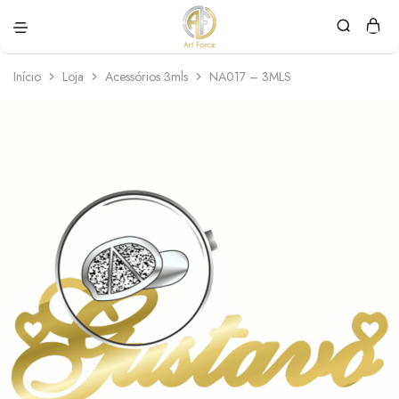
Art
Semijoias
Force
personalizadas
Início
Loja
Acessórios 3mls
NA017 – 3MLS