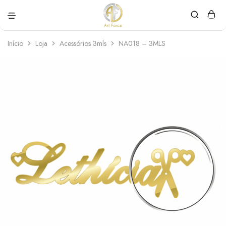
Art
Semijoias
Force
personalizadas
Início
Loja
Acessórios 3mls
NA018 – 3MLS