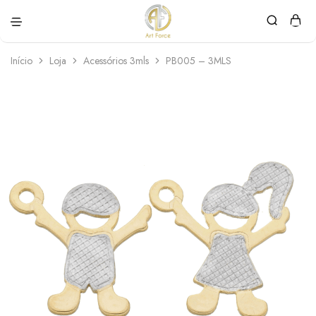
Art
Semijoias
Force
personalizadas
Início
Loja
Acessórios 3mls
PB005 – 3MLS