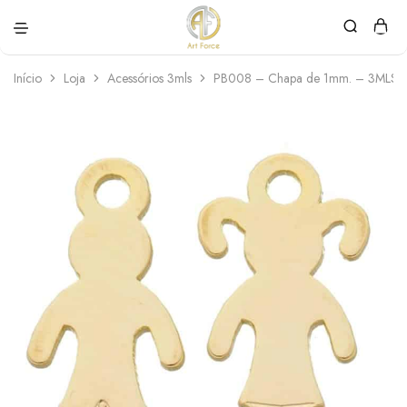
Art
Semijoias
Force
personalizadas
Início
Loja
Acessórios 3mls
PB008 – Chapa de 1mm. – 3MLS