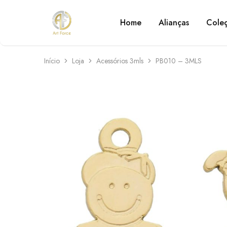
Home
Alianças
Cole
Art
Semijoias
Force
personalizadas
Início
Loja
Acessórios 3mls
PB010 – 3MLS