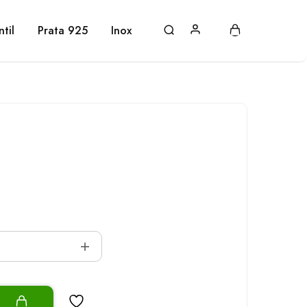
ntil
Prata 925
Inox
o