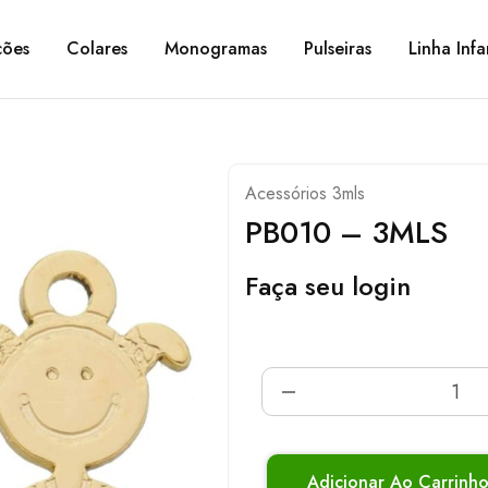
ções
Colares
Monogramas
Pulseiras
Linha Infa
Acessórios 3mls
PB010 – 3MLS
Faça seu login
Adicionar Ao Carrinh