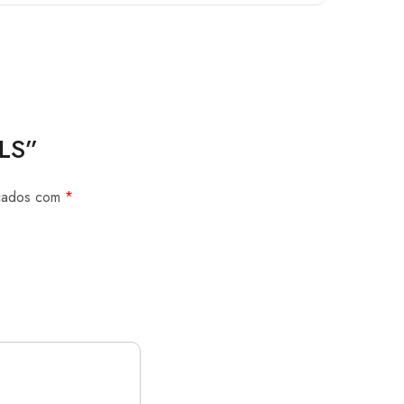
MLS”
rcados com
*