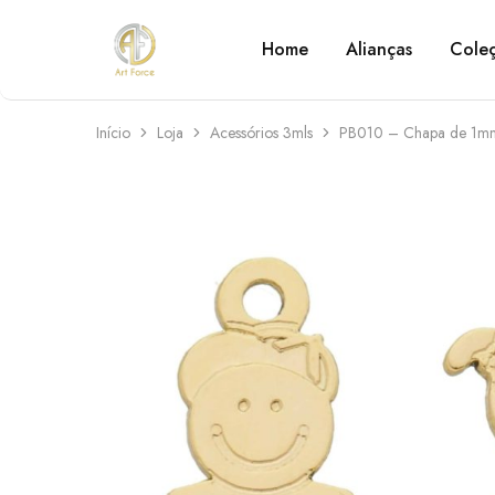
Home
Alianças
Cole
Art
Semijoias
Force
personalizadas
Início
Loja
Acessórios 3mls
PB010 – Chapa de 1m