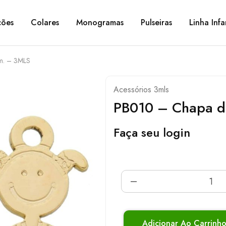
ções
Colares
Monogramas
Pulseiras
Linha Infa
m. – 3MLS
Acessórios 3mls
PB010 – Chapa 
Faça seu login
Adicionar Ao Carrinh