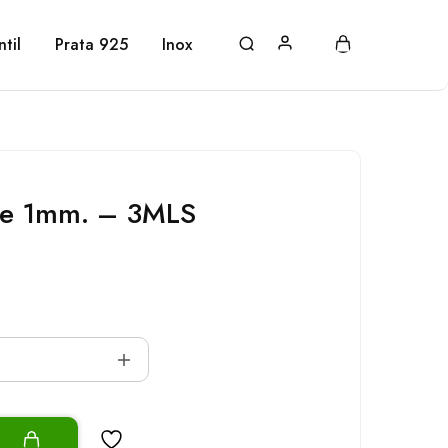
ntil
Prata 925
Inox
de 1mm. – 3MLS
o