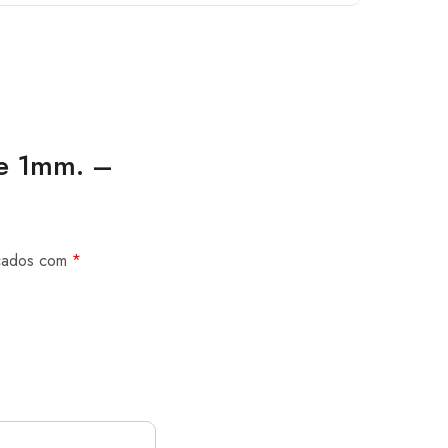
de 1mm. –
rcados com
*