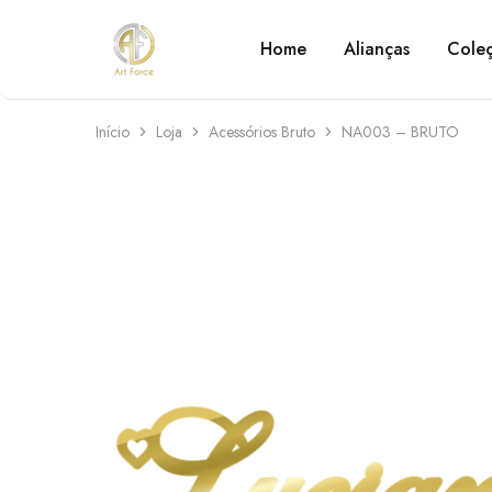
Home
Alianças
Cole
Art
Semijoias
Force
personalizadas
Início
Loja
Acessórios Bruto
NA003 – BRUTO