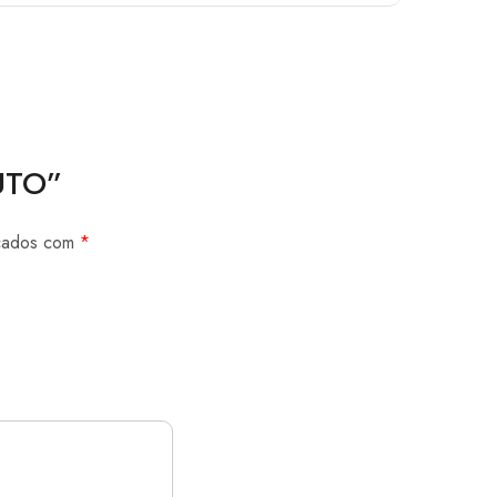
RUTO”
rcados com
*