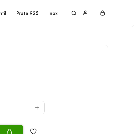
ntil
Prata 925
Inox
o