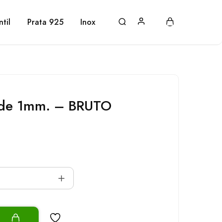
ntil
Prata 925
Inox
de 1mm. – BRUTO
o