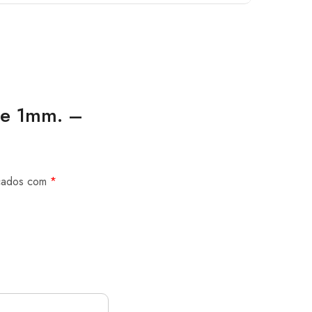
de 1mm. –
rcados com
*