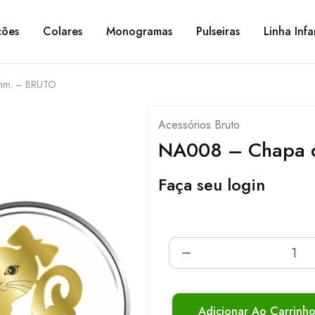
ções
Colares
Monogramas
Pulseiras
Linha Infa
mm. – BRUTO
Acessórios Bruto
NA008 – Chapa 
Faça seu login
Adicionar Ao Carrinh