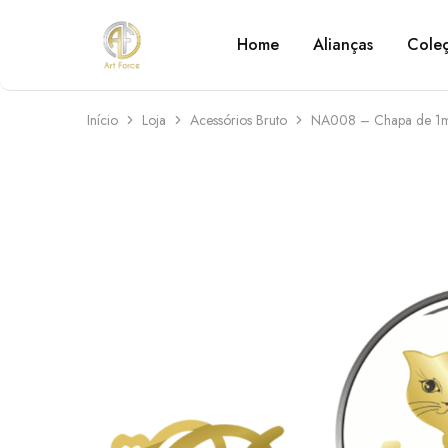
Home
Alianças
Cole
Art
Semijoias
Force
personalizadas
Início
Loja
Acessórios Bruto
NA008 – Chapa de 1