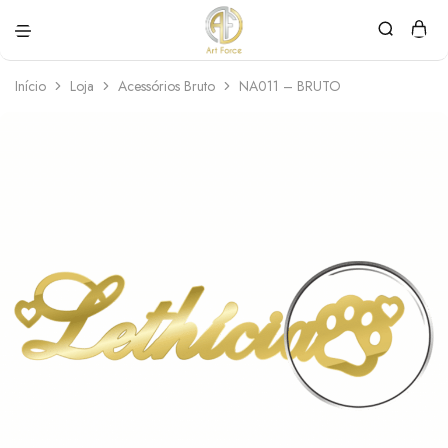
Art
Semijoias
Force
personalizadas
Início
Loja
Acessórios Bruto
NA011 – BRUTO