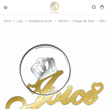
Art
Semijoias
Force
personalizadas
Início
Loja
Acessórios Bruto
NA014 – Chapa de 1mm. – BRUT