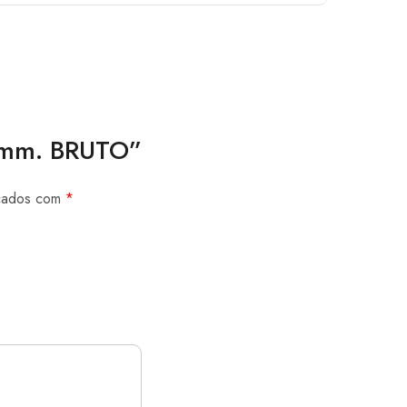
 1mm. BRUTO”
rcados com
*