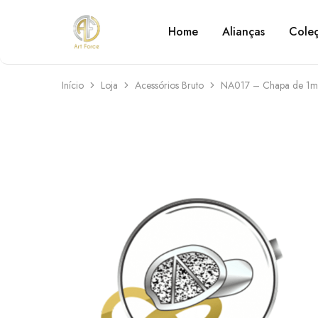
Home
Alianças
Cole
Art
Semijoias
Force
personalizadas
Início
Loja
Acessórios Bruto
NA017 – Chapa de 1