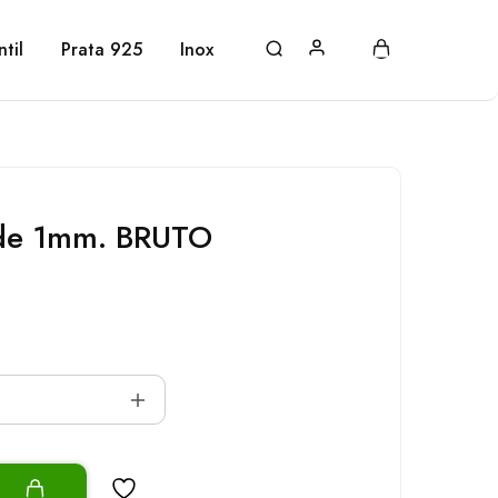
ntil
Prata 925
Inox
de 1mm. BRUTO
o