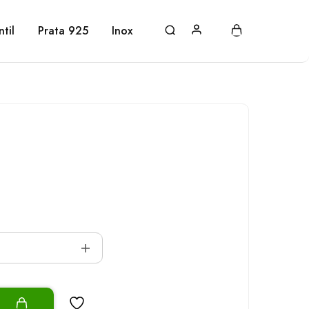
ntil
Prata 925
Inox
o