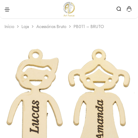
Art
Semijoias
Force
personalizadas
Início
Loja
Acessórios Bruto
PB011 – BRUTO