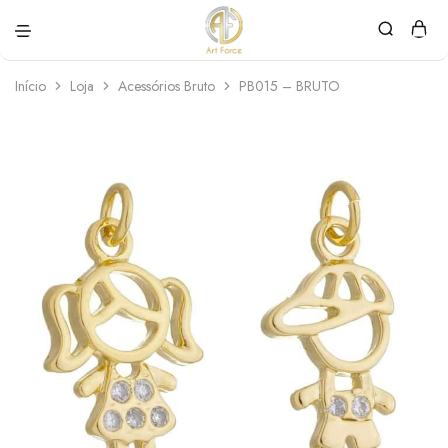
Art
Semijoias
Force
personalizadas
Início
Loja
Acessórios Bruto
PB015 – BRUTO