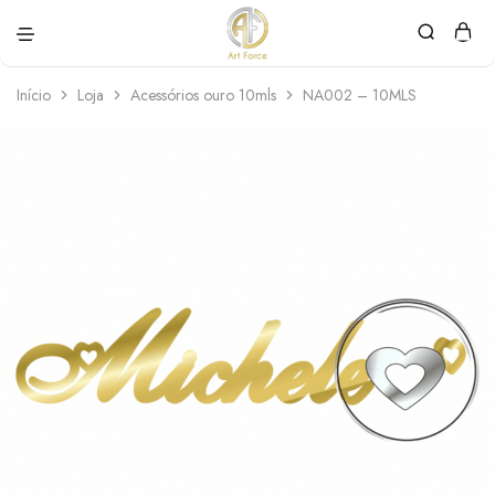
Art
Semijoias
Force
personalizadas
Início
Loja
Acessórios ouro 10mls
NA002 – 10MLS