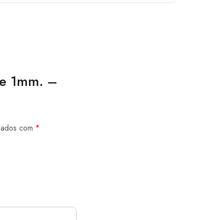
de 1mm. –
rcados com
*