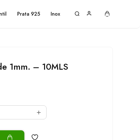
ntil
Prata 925
Inox
de 1mm. – 10MLS
o