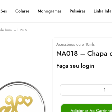
ções
Colares
Monogramas
Pulseiras
Linha Infa
de 1mm. – 10MLS
Acessórios ouro 10mls
NA018 – Chapa 
Faça seu login
Adicionar Ao Carrinh