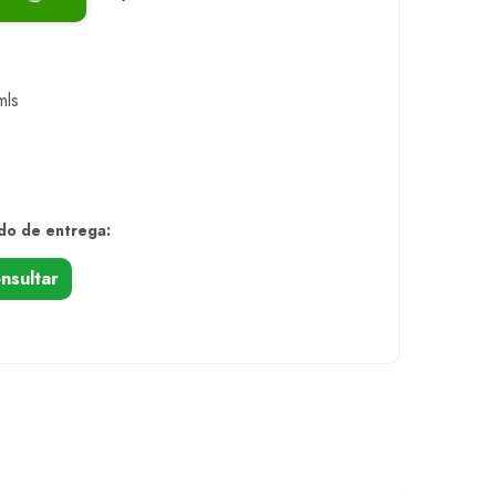
mls
do de entrega:
nsultar