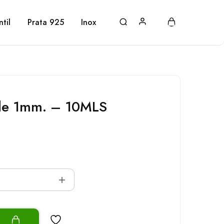
ntil
Prata 925
Inox
de 1mm. – 10MLS
o