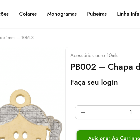
ções
Colares
Monogramas
Pulseiras
Linha Infa
de 1mm. – 10MLS
Acessórios ouro 10mls
PB002 – Chapa 
Faça seu login
Adicionar Ao Carrinh