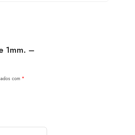
de 1mm. –
rcados com
*