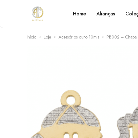
Home
Alianças
Cole
Art
Semijoias
Force
personalizadas
Início
Loja
Acessórios ouro 10mls
PB002 – Chapa 