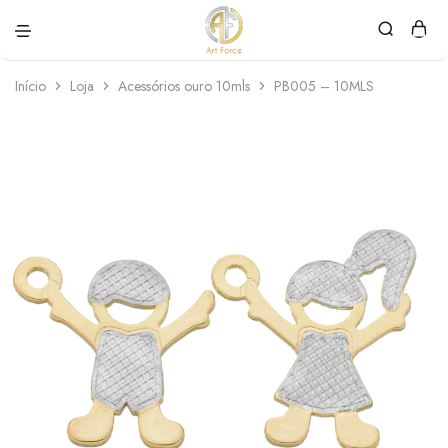
Art
Semijoias
Force
personalizadas
Início
Loja
Acessórios ouro 10mls
PB005 – 10MLS