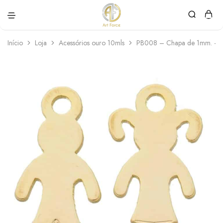
Art
Semijoias
Force
personalizadas
Início
Loja
Acessórios ouro 10mls
PB008 – Chapa de 1mm. – 