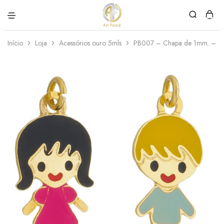
Art
Semijoias
Force
personalizadas
Início
Loja
Acessórios ouro 5mls
PB007 – Chapa de 1mm. – 5