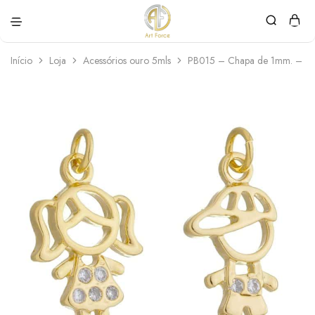
Art
Semijoias
Force
personalizadas
Início
Loja
Acessórios ouro 5mls
PB015 – Chapa de 1mm. – 5