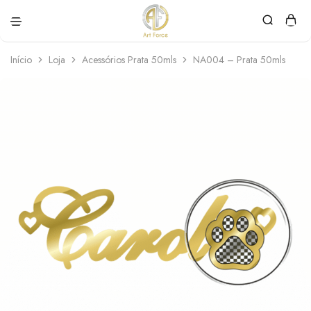
Art
Semijoias
Force
personalizadas
Início
Loja
Acessórios Prata 50mls
NA004 – Prata 50mls