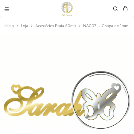
Art
Semijoias
Force
personalizadas
Início
Loja
Acessórios Prata 50mls
NA007 – Chapa de 1mm. –