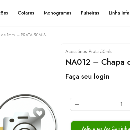
ções
Colares
Monogramas
Pulseiras
Linha Infa
 de 1mm. – PRATA 50MLS
Acessórios Prata 50mls
NA012 – Chapa 
Faça seu login
Adicionar Ao Carrinh