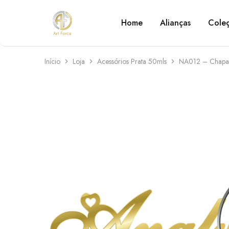
Home
Alianças
Cole
Art
Semijoias
Force
personalizadas
Início
Loja
Acessórios Prata 50mls
NA012 – Chapa