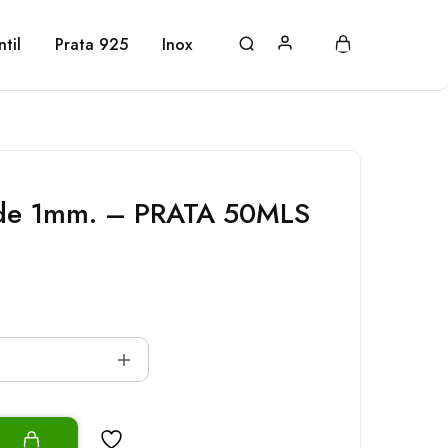
ntil
Prata 925
Inox
de 1mm. – PRATA 50MLS
o