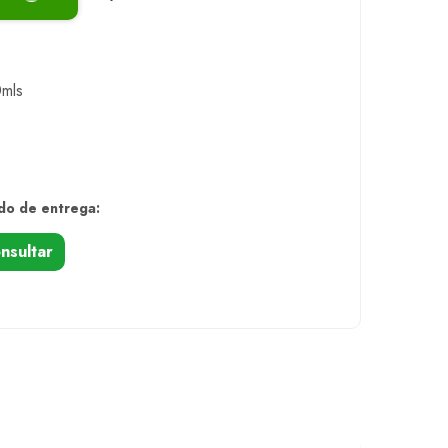
0mls
do de entrega:
nsultar