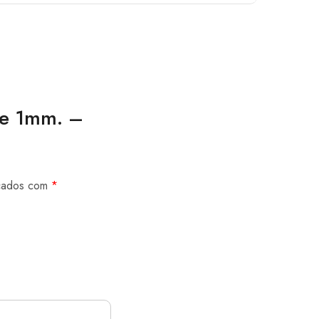
de 1mm. –
rcados com
*