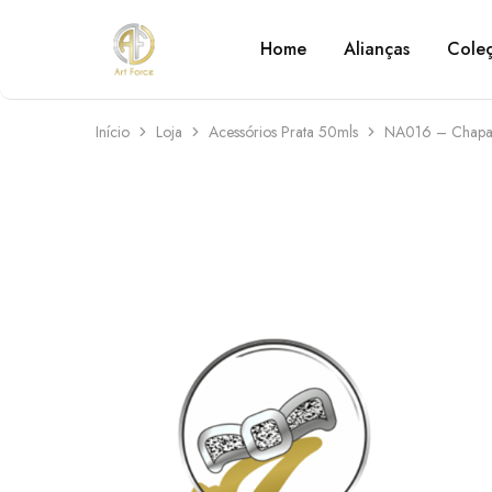
Home
Alianças
Cole
Art
Semijoias
Force
personalizadas
Início
Loja
Acessórios Prata 50mls
NA016 – Chapa