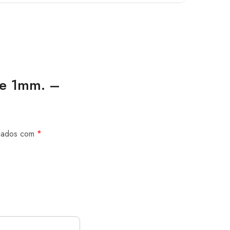
de 1mm. –
rcados com
*