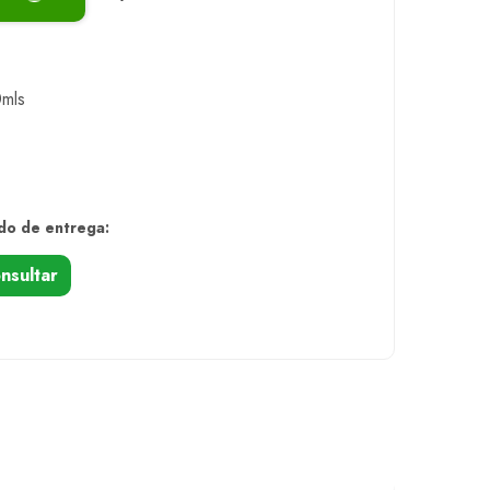
0mls
do de entrega:
nsultar