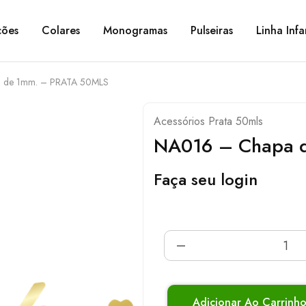
ções
Colares
Monogramas
Pulseiras
Linha Infa
 de 1mm. – PRATA 50MLS
Acessórios Prata 50mls
NA016 – Chapa 
Faça seu login
Adicionar Ao Carrinh