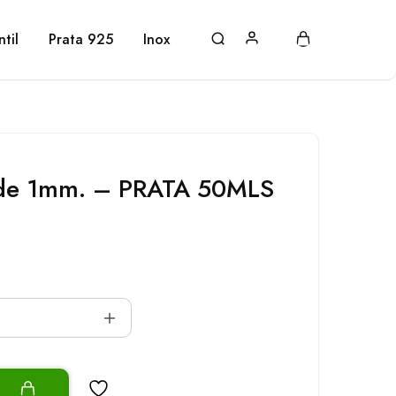
ntil
Prata 925
Inox
de 1mm. – PRATA 50MLS
o