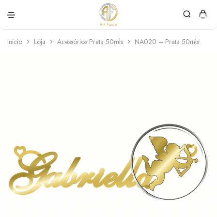
Art
Semijoias
Force
personalizadas
Início
Loja
Acessórios Prata 50mls
NA020 – Prata 50mls