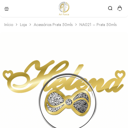
Art
Semijoias
Force
personalizadas
Início
Loja
Acessórios Prata 50mls
NA021 – Prata 50mls