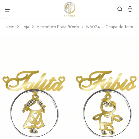
Art
Semijoias
Force
personalizadas
Início
Loja
Acessórios Prata 50mls
NA024 – Chapa de 1mm. –